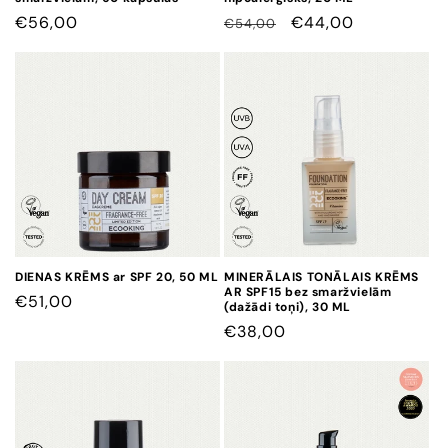
CENA
€56,00
CENA
CENA
€44,00
€54,00
AR
ATLAIDI
DIENAS KRĒMS ar SPF 20, 50 ML
MINERĀLAIS TONĀLAIS KRĒMS
AR SPF15 bez smaržvielām
CENA
€51,00
(dažādi toņi), 30 ML
CENA
€38,00