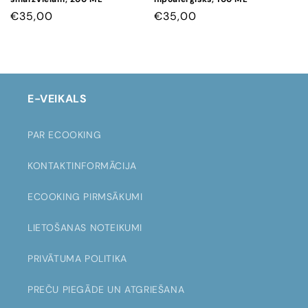
CENA
€35,00
CENA
€35,00
E-VEIKALS
PAR ECOOKING
KONTAKTINFORMĀCIJA
ECOOKING PIRMSĀKUMI
LIETOŠANAS NOTEIKUMI
PRIVĀTUMA POLITIKA
PREČU PIEGĀDE UN ATGRIEŠANA