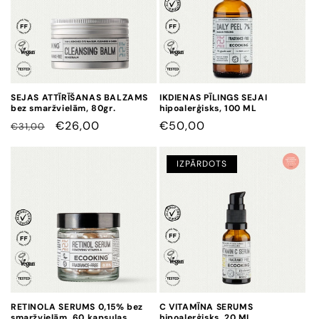
SEJAS ATTĪRĪŠANAS BALZAMS
IKDIENAS PĪLINGS SEJAI
bez smaržvielām, 80gr.
hipoalerģisks, 100 ML
CENA
CENA
€26,00
CENA
€50,00
€31,00
AR
ATLAIDI
IZPĀRDOTS
RETINOLA SERUMS 0,15% bez
C VITAMĪNA SERUMS
smaržvielām, 60 kapsulas
hipoalerģisks, 20 ML