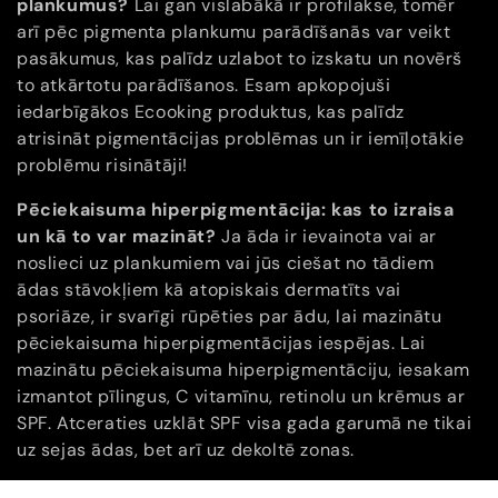
plankumus?
Lai gan vislabākā ir profilakse, tomēr
j
arī pēc pigmenta plankumu parādīšanās var veikt
pasākumus, kas palīdz uzlabot to izskatu un novērš
a
to atkārtotu parādīšanos. Esam apkopojuši
iedarbīgākos Ecooking produktus, kas palīdz
:
atrisināt pigmentācijas problēmas un ir iemīļotākie
problēmu risinātāji!
Pēciekaisuma hiperpigmentācija: kas to izraisa
un kā to var mazināt?
Ja āda ir ievainota vai ar
noslieci uz plankumiem vai jūs ciešat no tādiem
ādas stāvokļiem kā atopiskais dermatīts vai
psoriāze, ir svarīgi rūpēties par ādu, lai mazinātu
pēciekaisuma hiperpigmentācijas iespējas. Lai
mazinātu pēciekaisuma hiperpigmentāciju, iesakam
izmantot pīlingus, C vitamīnu, retinolu un krēmus ar
SPF. Atceraties uzklāt SPF visa gada garumā ne tikai
uz sejas ādas, bet arī uz dekoltē zonas.