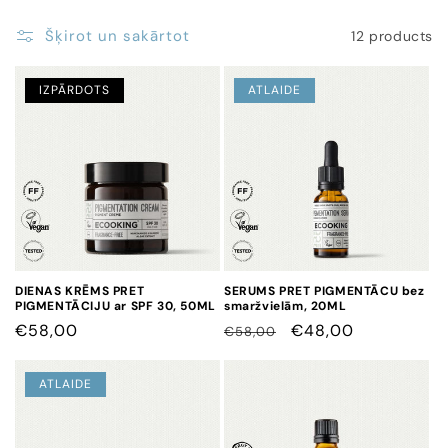
Šķirot un sakārtot
12 products
IZPĀRDOTS
ATLAIDE
DIENAS KRĒMS PRET
SERUMS PRET PIGMENTĀCU bez
PIGMENTĀCIJU ar SPF 30, 50ML
smaržvielām, 20ML
CENA
€58,00
CENA
CENA
€48,00
€58,00
AR
ATLAIDI
ATLAIDE