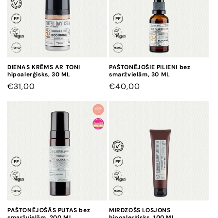
DIENAS KRĒMS AR TONI
PAŠTONĒJOŠIE PILIENI bez
hipoalerģisks, 30 ML
smaržvielām, 30 ML
CENA
€31,00
CENA
€40,00
PAŠTONĒJOŠĀS PUTAS bez
MIRDZOŠS LOSJONS
smaržvielām, 200 ML
hipoalerģisks, 100 ML