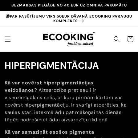
Pāriet
BEZMAKSAS PIEGĀDE NO 40 EUR UZ OMNIVA PAKOMĀTU
uz
saturu
🎁PAR PASŪTĪJUMU VIRS 50EUR DĀVANĀ ECOOKING PARAUGU
KOMPLEKTS
GROZS
K
HIPERPIGMENTĀCIJA
o
Kā var novērst hiperpigmentācijas
l
veidošanos?
Aizsardzība pret sauli ir
visnozīmīgākais solis, ar kuru pirmām kārtām var
e
novērst hiperpigmentāciju. Ir svarīgi atcerēties, ka
k
saules stari ietekmē ādu pat mākoņainās dienās,
tāpēc nodrošiniet ādai aizsardzību ikdienā.
c
Kā var samazināt esošos pigmenta
i