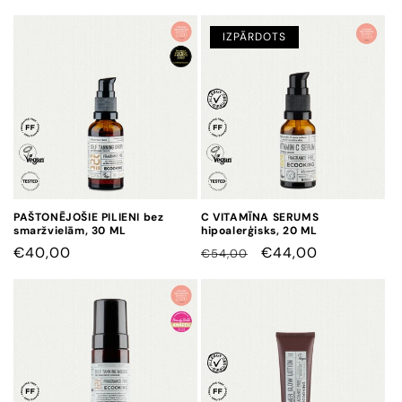
IZPĀRDOTS
PAŠTONĒJOŠIE PILIENI bez
C VITAMĪNA SERUMS
smaržvielām, 30 ML
hipoalerģisks, 20 ML
CENA
€40,00
CENA
CENA
€44,00
€54,00
AR
ATLAIDI