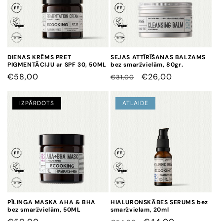
j
a
:
DIENAS KRĒMS PRET
SEJAS ATTĪRĪŠANAS BALZAMS
PIGMENTĀCIJU ar SPF 30, 50ML
bez smaržvielām, 80gr.
CENA
€58,00
CENA
CENA
€26,00
€31,00
AR
ATLAIDI
IZPĀRDOTS
ATLAIDE
PĪLINGA MASKA AHA & BHA
HIALURONSKĀBES SERUMS bez
bez smaržvielām, 50ML
smaržvielam, 20ml