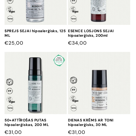
SPREJS SEJAI hipoalerģisks, 125
ESENCE LOSJONS SEJAI
ML
hipoalerģisks, 200ml
CENA
€25,00
CENA
€34,00
50+ATTĪROŠAS PUTAS
DIENAS KRĒMS AR TONI
hipoalerģiskas, 200 ML
hipoalerģisks, 30 ML
CENA
€31,00
CENA
€31,00