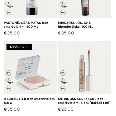
PAŠTONĒJOŠĀS PUTAS bez
MIRDZOŠS LOSJONS
smaržvielām, 200 ML
hipoalerģisks, 100 ML
CENA
€35,00
CENA
€35,00
IZPĀRDOTS
HIGHLIGHTER bez smaržvielām,
MITRINOŠS KOREKTORS bez
8.5 G
smaržvielām, 3.5 G (dažādi toņi)
CENA
€35,00
CENA
€23,00