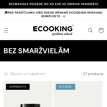
Pāriet
BEZMAKSAS PIEGĀDE NO 40 EUR UZ OMNIVA PAKOMĀTU
uz
saturu
🎁PAR PASŪTĪJUMU VIRS 50EUR DĀVANĀ ECOOKING PARAUGU
KOMPLEKTS
GROZS
K
BEZ SMARŽVIELĀM
o
l
Šķirot un sakārtot
27 products
e
k
IZPĀRDOTS
ATLAIDE
c
i