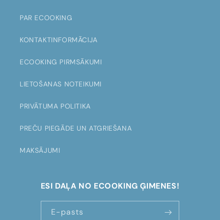
n
t
PAR ECOOKING
e
KONTAKTINFORMĀCIJA
n
t
ECOOKING PIRMSĀKUMI
LIETOŠANAS NOTEIKUMI
PRIVĀTUMA POLITIKA
PREČU PIEGĀDE UN ATGRIEŠANA
MAKSĀJUMI
ESI DAĻA NO ECOOKING ĢIMENES!
E-pasts