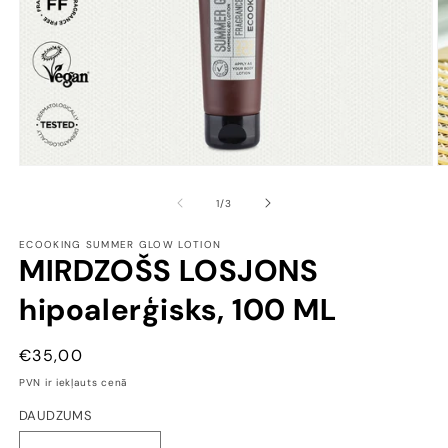
Open
O
media
m
1
2
of
1
/
3
in
in
modal
m
ECOOKING SUMMER GLOW LOTION
MIRDZOŠS LOSJONS
hipoalerģisks, 100 ML
CENA
€35,00
PVN ir iekļauts cenā
DAUDZUMS