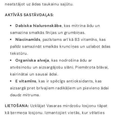
neatstājot uz ādas taukainu sajūtu.
AKTĪVĀS SASTĀVDAĻAS:
Dabiska hialuronskābe
, kas mitrina ādu un
samazina smalkās līnijas un grumbiņas.
Niacinamīds
, pazīstams arī kā B3 vitamīns, kas
palīdz samazināt smalkās krunciņas un uzlabot ādas
tekstūru.
Organiska alveja
, kas nodrošina ādu ar
atvēsinošu un aizsargājošu slāni. Piemērota blāvai,
kairinātai un sausai ādai.
E vitamīns
, kas ir spēcīgs antioksidants, kas
aizsargā pret brīvajiem radikāļiem un pievieno ādai
daudz mitruma.
LIETOŠANA:
Uzklājat Vasaras mirdzošu losjonu tāpat
kā ķermeņa losjonu. Izmantojiet vietās, kur vēlaties