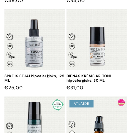
CENA
€49,00
CENA
€34,00
SPREJS SEJAI hipoalerģisks, 125
DIENAS KRĒMS AR TONI
ML
hipoalerģisks, 30 ML
CENA
€25,00
CENA
€31,00
ATLAIDE