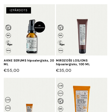
AR
AR
ATLAIDI
ATLAIDI
IZPĀRDOTS
AKNE SERUMS hipoalerģisks, 20
MIRDZOŠS LOSJONS
ML
hipoalerģisks, 100 ML
CENA
€55,00
CENA
€35,00