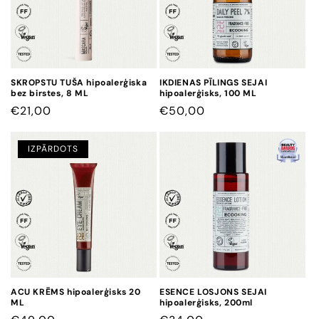
j
a
:
SKROPSTU TUŠA hipoalerģiska
IKDIENAS PĪLINGS SEJAI
bez birstes, 8 ML
hipoalerģisks, 100 ML
CENA
€21,00
CENA
€50,00
IZPĀRDOTS
ACU KRĒMS hipoalerģisks 20
ESENCE LOSJONS SEJAI
ML
hipoalerģisks, 200ml