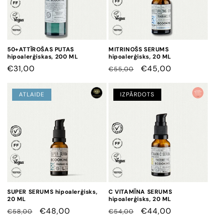
50+ATTĪROŠAS PUTAS
MITRINOŠS SERUMS
hipoalerģiskas, 200 ML
hipoalerģisks, 20 ML
CENA
€31,00
CENA
CENA
€45,00
€55,00
AR
ATLAIDI
ATLAIDE
IZPĀRDOTS
SUPER SERUMS hipoalerģisks,
C VITAMĪNA SERUMS
20 ML
hipoalerģisks, 20 ML
CENA
CENA
€48,00
CENA
CENA
€44,00
€58,00
€54,00