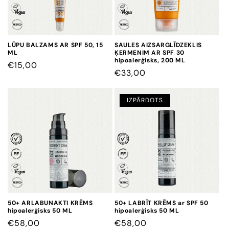
LŪPU BALZAMS AR SPF 50, 15
SAULES AIZSARGLĪDZEKLIS
ML
ĶERMENIM AR SPF 30
hipoalerģisks, 200 ML
CENA
€15,00
CENA
€33,00
IZPĀRDOTS
50+ ARLABUNAKTI KRĒMS
50+ LABRĪT KRĒMS ar SPF 50
hipoalerģisks 50 ML
hipoalerģisks 50 ML
CENA
€58,00
CENA
€58,00