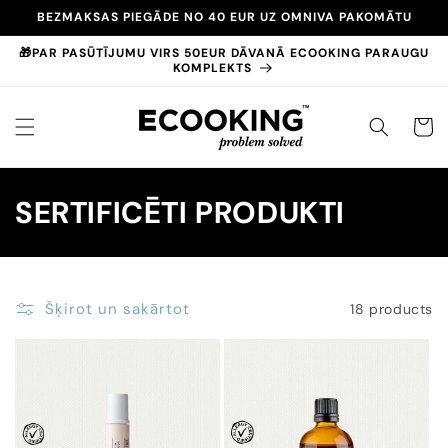
Pāriet
BEZMAKSAS PIEGĀDE NO 40 EUR UZ OMNIVA PAKOMĀTU
uz
saturu
🎁PAR PASŪTĪJUMU VIRS 50EUR DĀVANĀ ECOOKING PARAUGU
KOMPLEKTS
GROZS
K
SERTIFICĒTI PRODUKTI
o
l
Šķirot un sakārtot
18 products
e
k
c
i