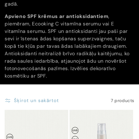
gadā.
j
Apvieno SPF krēmus ar antioksidantiem
,
a
piemēram, Ecooking C vitamīna serumu vai E
vitamīna serumu.
SPF un antioksidanti jau paši par
:
sevi ir īstenas ādas kopšanas superzvaignes, taču
kopā tie kļūs par tavas ādas labākajiem draugiem.
Antioksidanti neitralizē brīvo radikāļu kaitējumu, ko
rada saules iedarbība, atjaunojot ādu un novēršot
fotonovecošanās pazīmes. Izvēlies dekoratīvo
kosmētiku ar SPF.
Šķirot un sakārtot
7 products