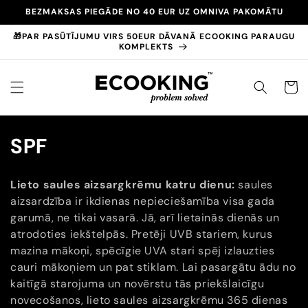
Pāriet
BEZMAKSAS PIEGĀDE NO 40 EUR UZ OMNIVA PAKOMĀTU
uz
saturu
🎁PAR PASŪTĪJUMU VIRS 50EUR DĀVANĀ ECOOKING PARAUGU
KOMPLEKTS
GROZS
K
SPF
o
Lieto saules aizsargkrēmu katru dienu:
saules
l
aizsardzība ir ikdienas nepieciešamība visa gada
garumā, ne tikai vasarā. Jā, arī lietainās dienās un
e
atrodoties iekštelpās. Pretēji UVB stariem, kurus
k
mazina mākoņi, spēcīgie UVA stari spēj izlauzties
cauri mākoņiem un pat stiklam. Lai pasargātu ādu no
c
kaitīgā starojuma un novērstu tās priekšlaicīgu
i
novecošanos, lieto saules aizsargkrēmu 365 dienas