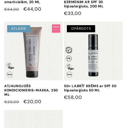
smaržvielām, 20 ML
ĶERMENIM AR SPF 30
hipoalerģisks, 200 ML
CENA
CENA
€44,00
€54,00
CENA
€33,00
AR
ATLAIDI
ATLAIDE
IZPĀRDOTS
ATJAUNOJOŠS
50+ LABRĪT KRĒMS ar SPF 50
KONDICIONIERIS-MASKA, 250
hipoalerģisks 50 ML
ML
CENA
€58,00
CENA
CENA
€20,00
€25,00
AR
ATLAIDI