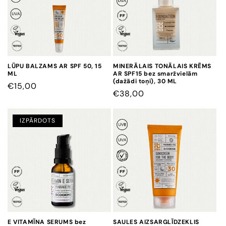
LŪPU BALZAMS AR SPF 50, 15
MINERĀLAIS TONĀLAIS KRĒMS
ML
AR SPF15 bez smaržvielām
(dažādi toņi), 30 ML
CENA
€15,00
CENA
€38,00
IZPĀRDOTS
E VITAMĪNA SERUMS bez
SAULES AIZSARGLĪDZEKLIS