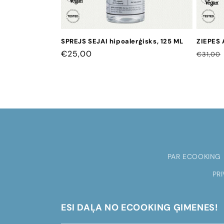
SPREJS SEJAI hipoalerģisks, 125 ML
ZIEPES 
CENA
€25,00
CENA
€31,00
PAR ECOOKING
PR
ESI DAĻA NO ECOOKING ĢIMENES!