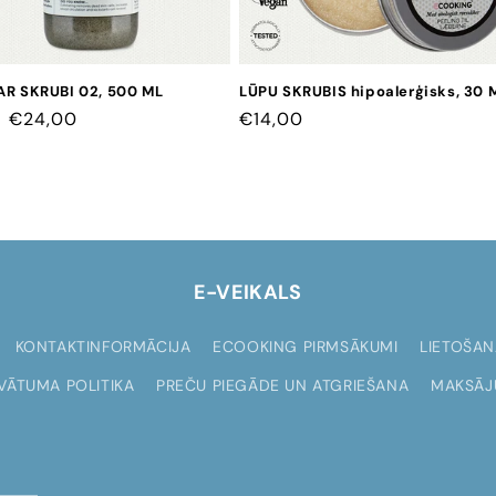
AR SKRUBI 02, 500 ML
LŪPU SKRUBIS hipoalerģisks, 30 
CENA
€24,00
CENA
€14,00
AR
ATLAIDI
E-VEIKALS
KONTAKTINFORMĀCIJA
ECOOKING PIRMSĀKUMI
LIETOŠAN
IVĀTUMA POLITIKA
PREČU PIEGĀDE UN ATGRIEŠANA
MAKSĀJ