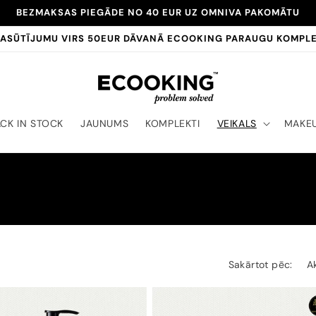
BEZMAKSAS PIEGĀDE NO 40 EUR UZ OMNIVA PAKOMĀTU
PASŪTĪJUMU VIRS 50EUR DĀVANĀ ECOOKING PARAUGU KOMPL
CK IN STOCK
JAUNUMS
KOMPLEKTI
VEIKALS
MAKE
Sakārtot pēc: