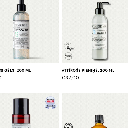
S GĒLS, 200 ML
ATTĪROŠS PIENIŅŠ, 200 ML
0
CENA
€32,00