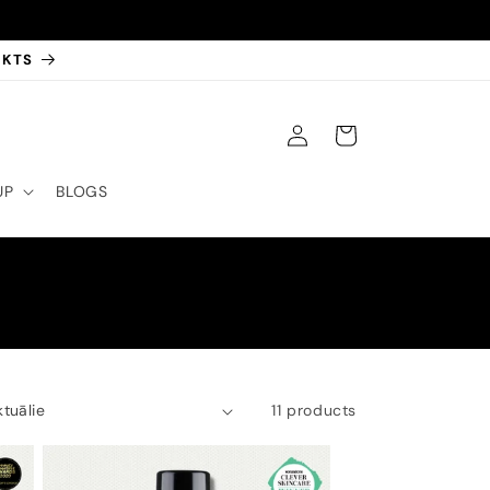
EKTS
IELOGOTIES
GROZS
UP
BLOGS
11 products