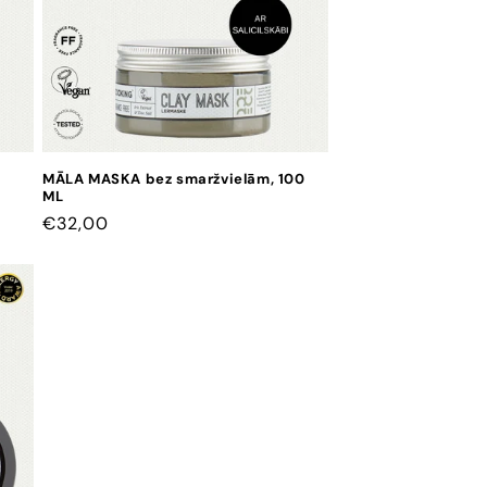
MĀLA MASKA bez smaržvielām, 100
ML
CENA
€32,00