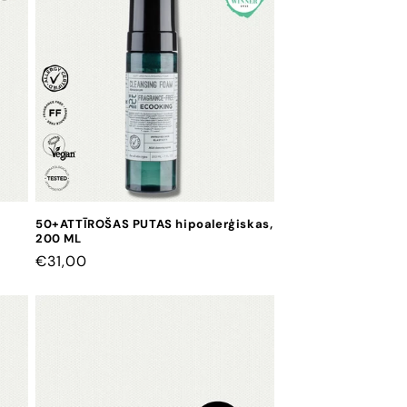
50+ATTĪROŠAS PUTAS hipoalerģiskas,
200 ML
CENA
€31,00