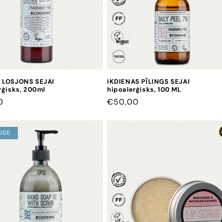
 LOSJONS SEJAI
IKDIENAS PĪLINGS SEJAI
rģisks, 200ml
hipoalerģisks, 100 ML
0
CENA
€50,00
IDE