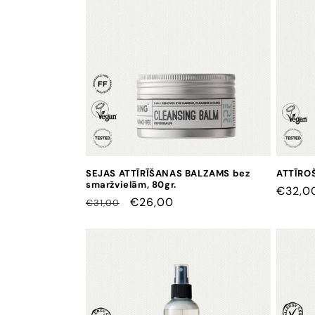
k
c
i
j
a
SEJAS ATTĪRĪŠANAS BALZAMS bez
ATTĪROŠ
smaržvielām, 80gr.
:
CENA
€32,0
CENA
CENA
€26,00
€31,00
AR
ATLAIDI