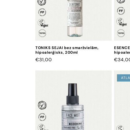
TONIKS SEJAI bez smaržvielām,
ESENCE
hipoalerģisks, 200ml
hipoale
CENA
€31,00
CENA
€34,0
ATLA