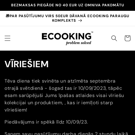
Pāriet
BEZMAKSAS PIEGĀDE NO 40 EUR UZ OMNIVA PAKOMĀTU
uz
saturu
🎁PAR PASŪTĪJUMU VIRS 50EUR DĀVANĀ ECOOKING PARAUGU
KOMPLEKTS
GROZS
K
VĪRIEŠIEM
o
Tēva diena tiek svinēta un atzīmēta septembra
l
otrajā svētdienā - šogad tas ir 10/09/2023, tāpēc
esam sarūpējuši Jums īpašas atlaides visai vīriešu
e
kolekcijai un produktiem, , kas ir iemīļoti starp
k
vīriešiem!
c
Piedāvājums ir spēkā līdz 10/09/23.
i
Saņem savu pasūtījumu darba dienās 2 stundu laikā