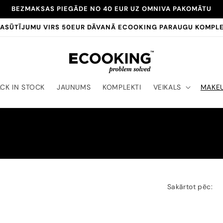
BEZMAKSAS PIEGĀDE NO 40 EUR UZ OMNIVA PAKOMĀTU
PASŪTĪJUMU VIRS 50EUR DĀVANĀ ECOOKING PARAUGU KOMPL
CK IN STOCK
JAUNUMS
KOMPLEKTI
VEIKALS
MAKE
Sakārtot pēc: