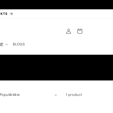
EKTS
IELOGOTIES
GROZS
UP
BLOGS
1 product