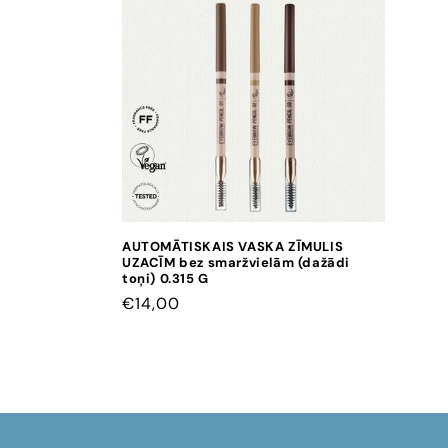
k
c
i
j
a
AUTOMĀTISKAIS VASKA ZĪMULIS
UZACĪM bez smaržvielām (dažādi
:
toņi) 0.315 G
CENA
€14,00