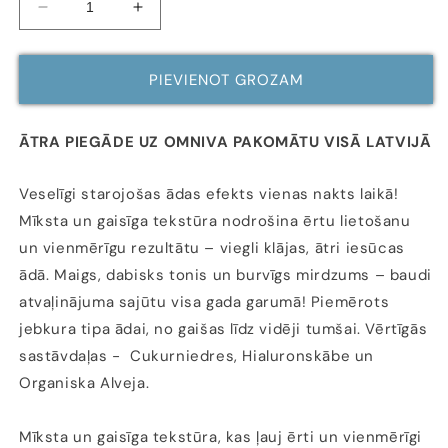
Samazināt
Palielināt
daudzumu
daudzumu
PAŠTONĒJOŠĀS
PAŠTONĒJOŠĀS
PUTAS
PUTAS
PIEVIENOT GROZAM
bez
bez
smaržvielām,
smaržvielām,
200
200
ĀTRA PIEGĀDE UZ OMNIVA PAKOMĀTU VISĀ LATVIJĀ
ML
ML
Veselīgi starojošas ādas efekts vienas nakts laikā!
Mīksta un gaisīga tekstūra nodrošina ērtu lietošanu
un vienmērīgu rezultātu – viegli klājas, ātri iesūcas
ādā. Maigs, dabisks tonis un burvīgs mirdzums – baudi
atvaļinājuma sajūtu visa gada garumā! Piemērots
jebkura tipa ādai, no gaišas līdz vidēji tumšai. Vērtīgās
sastāvdaļas - Cukurniedres, Hialuronskābe un
Organiska Alveja.
Mīksta un gaisīga tekstūra, kas ļauj ērti un vienmērīgi