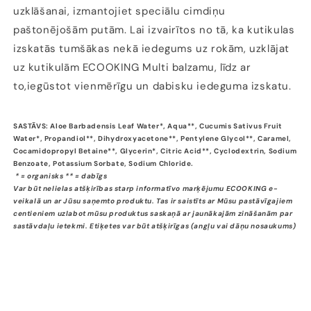
uzklāšanai, izmantojiet speciālu cimdiņu
paštonējošām putām. Lai izvairītos no tā, ka kutikulas
izskatās tumšākas nekā iedegums uz rokām, uzklājat
uz kutikulām ECOOKING Multi balzamu, līdz ar
to,iegūstot vienmērīgu un dabisku iedeguma izskatu.
SASTĀVS: Aloe Barbadensis Leaf Water*, Aqua**, Cucumis Sativus Fruit
Water*, Propandiol**, Dihydroxyacetone**, Pentylene Glycol**, Caramel,
Cocamidopropyl Betaine**, Glycerin*, Citric Acid**, Cyclodextrin, Sodium
Benzoate, Potassium Sorbate, Sodium Chloride.
* = organisks ** = dabīgs
Var būt nelielas atšķirības starp informatīvo marķējumu ECOOKING e-
veikalā un ar Jūsu saņemto produktu. Tas ir saistīts ar Mūsu pastāvīgajiem
centieniem uzlabot mūsu produktus saskaņā ar jaunākajām zināšanām par
sastāvdaļu ietekmi. Etiķetes var būt atšķirīgas (angļu vai dāņu nosaukums)