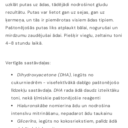
uzklāt putas uz ādas, tādējādi nodrošinot gludu
rezultātu. Putas var lietot gan uz sejas, gan uz
ķermeņa, un tās ir piemērotas visiem ādas tipiem.
Paštonējošās putas liks atplaukt bālai, nogurušai un
mirdzumu zaudējušai ādai. Piešķir vieglu, zeltainu toni
4–8 stundu laikā.
Vertīgās sastāvdaļas:
Dihydroxyacetone (DHA)
, iegūts no
cukurniedrēm - visefektīvākā dabīgo paštonējošo
līdzekļu sastāvdaļa.
DHA
rada ādā daudz izteiktāku
toni, nekā ķīmiskie paštonējošie reaģenti
Hialuronskābe
nomierina ādu un nodrošina
intensīvu mitrināšanu, nepadarot ādu taukainu
Glicerīns
, iegūts no kokosriekstiem, palīdz ādā