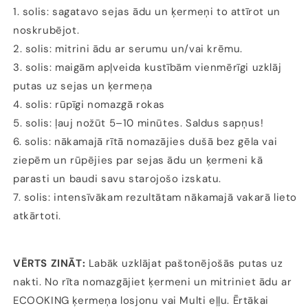
1. solis: sagatavo sejas ādu un ķermeņi to attīrot un
noskrubējot.
2. solis: mitrini ādu ar serumu un/vai krēmu.
3. solis: maigām apļveida kustībām vienmērīgi uzklāj
putas uz sejas un ķermeņa
4. solis: rūpīgi nomazgā rokas
5. solis: ļauj nožūt 5–10 minūtes. Saldus sapņus!
6. solis: nākamajā rītā nomazājies dušā bez gēla vai
ziepēm un rūpējies par sejas ādu un ķermeni kā
parasti un baudi savu starojošo izskatu.
7. solis: intensīvākam rezultātam nākamajā vakarā lieto
atkārtoti.
VĒRTS ZINĀT:
Labāk uzklājat paštonējošās putas uz
nakti. No rīta nomazgājiet ķermeni un mitriniet ādu ar
ECOOKING ķermeņa losjonu vai Multi eļļu. Ērtākai