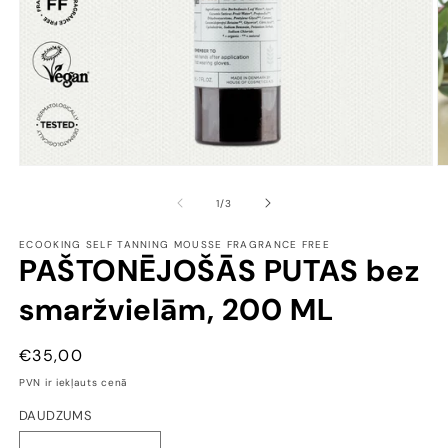
Open
O
media
m
1
2
of
1
/
3
in
in
modal
m
ECOOKING SELF TANNING MOUSSE FRAGRANCE FREE
PAŠTONĒJOŠĀS PUTAS bez
smaržvielām, 200 ML
CENA
€35,00
PVN ir iekļauts cenā
DAUDZUMS