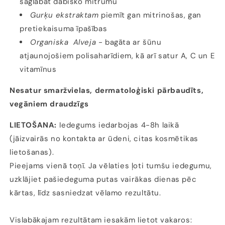
saglabāt dabisko mitrumu
Gurķu ekstraktam
piemīt gan mitrinošas, gan
pretiekaisuma īpašības
Organiska Alveja
- bagāta ar šūnu
atjaunojošiem polisaharīdiem, kā arī satur A, C un E
vitamīnus
Nesatur smaržvielas, dermatoloģiski pārbaudīts,
vegāniem draudzīgs
LIETOŠANA:
Iedegums iedarbojas 4-8h laikā
(jāizvairās no kontakta ar ūdeni, citas kosmētikas
lietošanas).
Pieejams vienā toņī. Ja vēlaties ļoti tumšu iedegumu,
uzklājiet pašiedeguma putas vairākas dienas pēc
kārtas, līdz sasniedzat vēlamo rezultātu.
Vislabākajam rezultātam iesakām lietot vakaros: