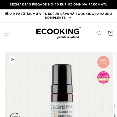
Pāriet
BEZMAKSAS PIEGĀDE NO 40 EUR UZ OMNIVA PAKOMĀTU
uz
saturu
🎁PAR PASŪTĪJUMU VIRS 50EUR DĀVANĀ ECOOKING PARAUGU
KOMPLEKTS
GROZS
Pāriet uz
produktu
informāciju