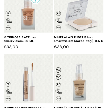
j
a
:
MITRINOŠA BĀZE bez
MINERĀLAIS PŪDERIS bez
smaržvielām, 30 ML
smaržvielām (dažādi toņi), 8.5 G
CENA
€33,00
CENA
€38,00