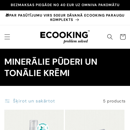
Pāriet
BEZMAKSAS PIEGĀDE NO 40 EUR UZ OMNIVA PAKOMĀTU
uz
saturu
🎁PAR PASŪTĪJUMU VIRS 50EUR DĀVANĀ ECOOKING PARAUGU
KOMPLEKTS
GROZS
K
MINERĀLIE PŪDERI UN
o
TONĀLIE KRĒMI
l
e
Šķirot un sakārtot
5 products
k
c
i