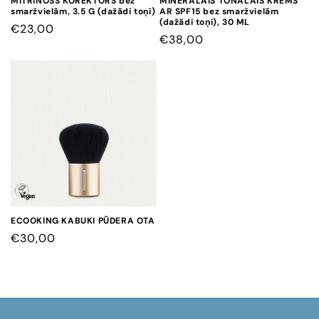
MITRINOŠS KOREKTORS bez
MINERĀLAIS TONĀLAIS KRĒMS
smaržvielām, 3.5 G (dažādi toņi)
AR SPF15 bez smaržvielām
(dažādi toņi), 30 ML
CENA
€23,00
CENA
€38,00
ECOOKING KABUKI PŪDERA OTA
CENA
€30,00