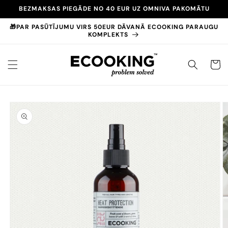
Pāriet
BEZMAKSAS PIEGĀDE NO 40 EUR UZ OMNIVA PAKOMĀTU
uz
saturu
🎁PAR PASŪTĪJUMU VIRS 50EUR DĀVANĀ ECOOKING PARAUGU
KOMPLEKTS
GROZS
Pāriet uz
produktu
informāciju