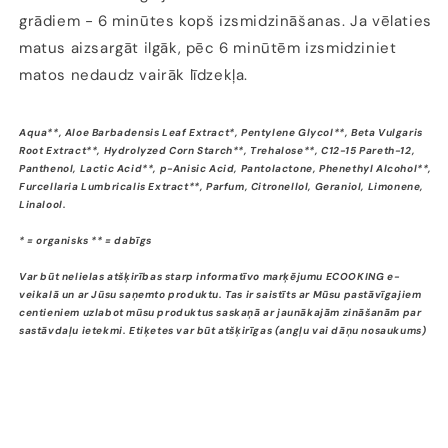
grādiem - 6 minūtes kopš izsmidzināšanas. Ja vēlaties
matus aizsargāt ilgāk, pēc 6 minūtēm izsmidziniet
matos nedaudz vairāk līdzekļa.
Aqua**, Aloe Barbadensis Leaf Extract*, Pentylene Glycol**, Beta Vulgaris
Root Extract**, Hydrolyzed Corn Starch**, Trehalose**, C12-15 Pareth-12,
Panthenol, Lactic Acid**, p-Anisic Acid, Pantolactone, Phenethyl Alcohol**,
Furcellaria Lumbricalis Extract**, Parfum, Citronellol, Geraniol, Limonene,
Linalool.
* = organisks ** = dabīgs
Var būt nelielas atšķirības starp informatīvo marķējumu ECOOKING e-
veikalā un ar Jūsu saņemto produktu. Tas ir saistīts ar Mūsu pastāvīgajiem
centieniem uzlabot mūsu produktus saskaņā ar jaunākajām zināšanām par
sastāvdaļu ietekmi. Etiķetes var būt atšķirīgas (angļu vai dāņu nosaukums)