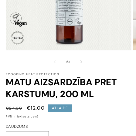
Open
O
media
m
1
2
of
1
/
2
in
in
modal
m
ECOOKING HEAT PROTECTION
MATU AIZSARDZĪBA PRET
KARSTUMU, 200 ML
CENA
CENA
€12,00
€24,00
ATLAIDE
AR
PVN ir iekļauts cenā
ATLAIDI
DAUDZUMS