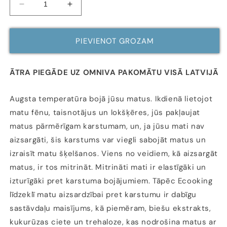
Samazināt
Palielināt
daudzumu
daudzumu
MATU
MATU
AIZSARDZĪBA
AIZSARDZĪBA
PIEVIENOT GROZAM
PRET
PRET
KARSTUMU,
KARSTUMU,
200
200
ĀTRA PIEGĀDE UZ OMNIVA PAKOMĀTU VISĀ LATVIJĀ
ML
ML
Augsta temperatūra bojā jūsu matus. Ikdienā lietojot
matu fēnu, taisnotājus un lokšķēres, jūs pakļaujat
matus pārmērīgam karstumam, un, ja jūsu mati nav
aizsargāti, šis karstums var viegli sabojāt matus un
izraisīt matu šķelšanos. Viens no veidiem, kā aizsargāt
matus, ir tos mitrināt. Mitrināti mati ir elastīgāki un
izturīgāki pret karstuma bojājumiem. Tāpēc Ecooking
līdzeklī matu aizsardzībai pret karstumu ir dabīgu
sastāvdaļu maisījums, kā piemēram, biešu ekstrakts,
kukurūzas ciete un trehaloze, kas nodrošina matus ar