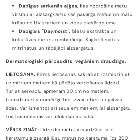
Dabīgas sarkanās aļģes,
kas nodrošina matu
virsmu ar aizsargkārtu, kas pasargā matus un matu
krāsu no UV stariem un vides piesārņojuma.
Dabīgais
"Daymoist"
,
biešu ekstrakta un
kukurūzas cietes kombinācija. Saglabā matus
mitrinātus un tādējādi aizsargātus.
Dermatoloģiski pārbaudīts, vegāniem draudzīgs.
LIETOŠANA:
Pirms lietošanas sakratiet. Izsmidziniet
uz mitriem matiem kā pēdējo veidošanas līdzekli.
Turiet aerosolu apmēram 20 cm no matiem.
Izsmidziniet vienmērīgi, bet izvairieties no galvas
ādas. Var izmantot arī sausiem matiem, lai aizsargātu
tos taisnošanas vai ielokošanas laikā.
VĒRTS ZINĀT:
Līdzeklis matu aizsardzībai pret
karstumu aizsargā jūsu matus no karstuma līdz 200