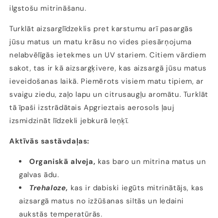
ilgstošu mitrināšanu.
Turklāt aizsarglīdzeklis pret karstumu arī pasargās
jūsu matus un matu krāsu no vides piesārņojuma
nelabvēlīgās ietekmes un UV stariem. Citiem vārdiem
sakot, tas ir kā aizsargķivere, kas aizsargā jūsu matus
ieveidošanas laikā. Piemērots visiem matu tipiem, ar
svaigu ziedu, zaļo lapu un citrusaugļu aromātu. Turklāt
tā īpaši izstrādātais Apgrieztais aerosols ļauj
izsmidzināt līdzekli jebkurā leņķī.
Aktīvās sastāvdaļas:
Organiskā alveja,
kas baro un mitrina matus un
galvas ādu.
Trehaloze
,
kas ir dabiski iegūts mitrinātājs, kas
aizsargā matus no izžūšanas siltās un ledaini
aukstās temperatūrās.