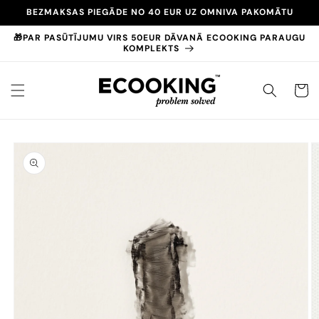
Pāriet
BEZMAKSAS PIEGĀDE NO 40 EUR UZ OMNIVA PAKOMĀTU
uz
saturu
🎁PAR PASŪTĪJUMU VIRS 50EUR DĀVANĀ ECOOKING PARAUGU
KOMPLEKTS
GROZS
Pāriet uz
produktu
informāciju