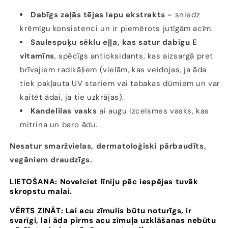
Dabīgs zaļās tējas lapu ekstrakts -
sniedz
krēmīgu konsistenci un ir piemērots jutīgām acīm.
Saulespuķu sēklu eļļa, kas satur dabīgu E
vitamīns
, spēcīgs antioksidants, kas aizsargā pret
brīvajiem radikāļiem (vielām, kas veidojas, ja āda
tiek pakļauta UV stariem vai tabakas dūmiem un var
kaitēt ādai, ja tie uzkrājas).
Kandelilas vasks
ai augu izcelsmes vasks, kas
mitrina un baro ādu.
Nesatur smaržvielas, dermatoloģiski pārbaudīts,
vegāniem draudzīgs.
LIETOŠANA: Novelciet līniju pēc iespējas tuvāk
skropstu malai.
VĒRTS ZINĀT:
Lai acu zīmulis būtu noturīgs, ir
svarīgi, lai āda pirms acu zīmuļa uzklāšanas nebūtu