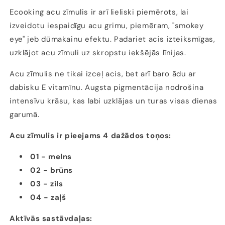
Ecooking acu zīmulis ir arī lieliski piemērots, lai
izveidotu iespaidīgu acu grimu, piemēram, "smokey
eye" jeb dūmakainu efektu. Padariet acis izteiksmīgas,
uzklājot acu zīmuli uz skropstu iekšējās līnijas.
Acu zīmulis ne tikai izceļ acis, bet arī baro ādu ar
dabisku E vitamīnu. Augsta pigmentācija nodrošina
intensīvu krāsu, kas labi uzklājas un turas visas dienas
garumā.
Acu zīmulis ir pieejams 4 dažādos toņos:
01 - melns
02 - brūns
03 - zils
04 - zaļš
Aktīvās sastāvdaļas: