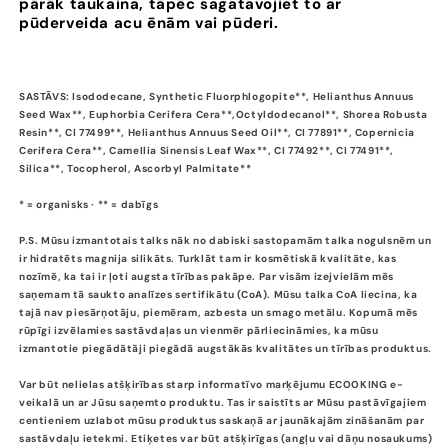
pārāk taukaina, tāpēc sagatavojiet to ar
pūderveida acu ēnām vai pūderi.
SASTĀVS: Isododecane, Synthetic Fluorphlogopite**, Helianthus Annuus
Seed Wax**, Euphorbia Cerifera Cera**,Octyldodecanol**, Shorea Robusta
Resin**, CI 77499**, Helianthus Annuus Seed Oil**, CI 77891**, Copernicia
Cerifera Cera**, Camellia Sinensis Leaf Wax**, CI 77492**, CI 77491**,
Silica**, Tocopherol, Ascorbyl Palmitate**
* = organisks · ** = dabīgs
P.S. Mūsu izmantotais talks nāk no dabiski sastopamām talka nogulsnēm un
ir hidratēts magnija silikāts. Turklāt tam ir kosmētiskā kvalitāte, kas
nozīmē, ka tai ir ļoti augsta tīrības pakāpe. Par visām izejvielām mēs
saņemam tā saukto analīzes sertifikātu (CoA). Mūsu talka CoA liecina, ka
tajā nav piesārņotāju, piemēram, azbesta un smago metālu. Kopumā mēs
rūpīgi izvēlamies sastāvdaļas un vienmēr pārliecināmies, ka mūsu
izmantotie piegādātāji piegādā augstākās kvalitātes un tīrības produktus.
Var būt nelielas atšķirības starp informatīvo marķējumu ECOOKING e-
veikalā un ar Jūsu saņemto produktu. Tas ir saistīts ar Mūsu pastāvīgajiem
centieniem uzlabot mūsu produktus saskaņā ar jaunākajām zināšanām par
sastāvdaļu ietekmi. Etiķetes var būt atšķirīgas (angļu vai dāņu nosaukums)