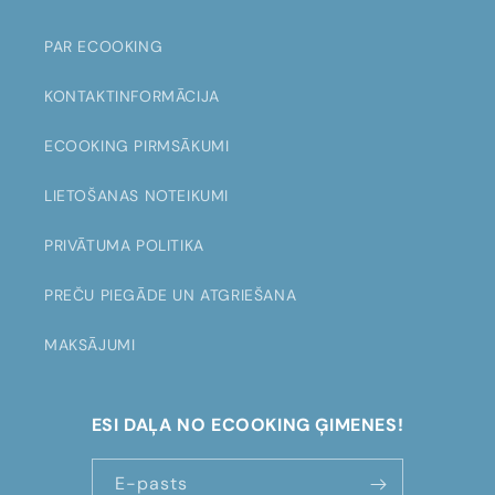
n
t
PAR ECOOKING
e
KONTAKTINFORMĀCIJA
n
t
ECOOKING PIRMSĀKUMI
LIETOŠANAS NOTEIKUMI
PRIVĀTUMA POLITIKA
PREČU PIEGĀDE UN ATGRIEŠANA
MAKSĀJUMI
ESI DAĻA NO ECOOKING ĢIMENES!
E-pasts