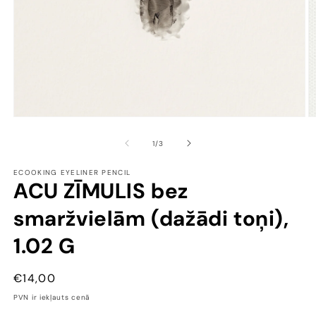
Open
O
media
m
1
2
of
1
/
3
in
in
modal
m
ECOOKING EYELINER PENCIL
ACU ZĪMULIS bez
smaržvielām (dažādi toņi),
1.02 G
CENA
€14,00
PVN ir iekļauts cenā